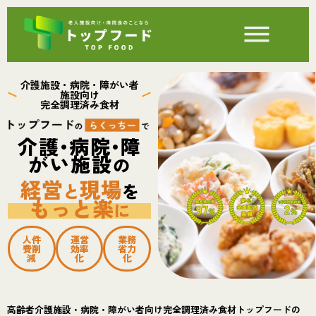
介護施設・病院・障がい者
施設向け
完全調理済み食材
介護•病院•障
がい施設
の
経営
現場
と
を
もっと楽
に
人件
運営
業務
費削
効率
省力
減
化
化
高齢者介護施設・病院・障がい者向け完全調理済み食材トップフードの