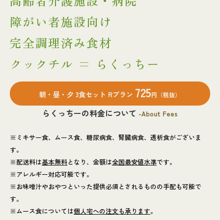
高齢者介護施設・病院
障がい者施設向け
完全調理済み食材
クックチル = らくっちー
725
朝・昼・夕 3食セット Rプラン
円（税抜）
らくっちーの料金について
-About Fees
※ミキサー食、ムース食、糖尿病食、腎臓病食、透析食がございま
す。
※配送料は
基本無料
となり、金額は
全国最安値水準
です。
※アレルギー対応可能です。
※お味噌汁やおやつといった提供必須とされるものの手配も可能で
す。
※ムース食については
個人宅への注文も承ります
。