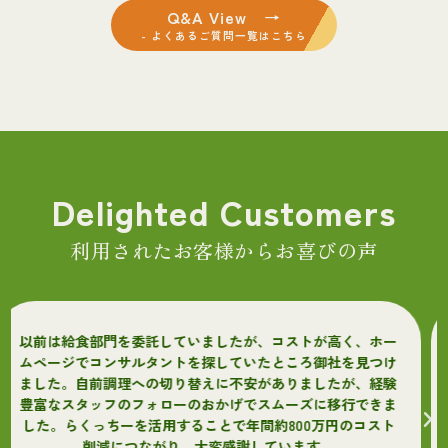
Q&A View →
- よくあるご質問一覧はこちら
Delighted Customers
利用されたお客様からお喜びの声
たが、コストが高く、ホー
ホームページからサンプルを請求
ていたところ御社を見つけ
ある業者でしたので遠方になり様
不安がありましたが、経験
が、すべてにおいて丁寧でしたの
げでスムーズに移行できま
み食品を導入しました！今まで調
で年間約800万円のコスト
したが、献立における栄養価の帳
感謝しています。
ので非常に助かっ