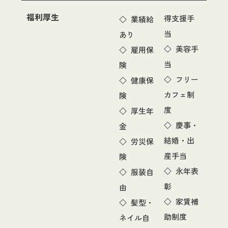
福利厚生
得支援手
◇ 業績給
当
あり
◇ 美容手
◇ 雇用保
当
険
◇ フリー
◇ 健康保
カフェ制
険
度
◇ 厚生年
◇ 慶事・
金
結婚・出
◇ 労災保
産手当
険
◇ 永年表
◇ 服装自
彰
由
◇ 家賃補
◇ 髪型・
助制度
ネイル自