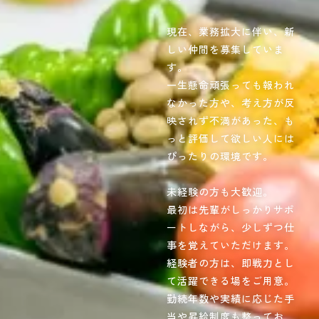
現在、業務拡大に伴い、新
しい仲間を募集していま
す。
一生懸命頑張っても報われ
なかった方や、考え方が反
映されず不満があった、も
っと評価して欲しい人には
ぴったりの環境です。
未経験の方も大歓迎。
最初は先輩がしっかりサポ
ートしながら、少しずつ仕
事を覚えていただけます。
経験者の方は、即戦力とし
て活躍できる場をご用意。
勤続年数や実績に応じた手
当や昇給制度も整ってお