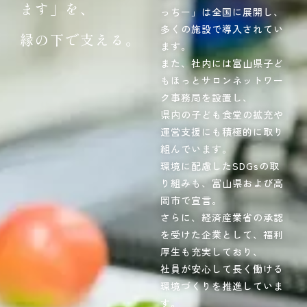
ます」を、
っちー」は全国に展開し、
多くの施設で導入されてい
縁の下で支える。
ます。
また、社内には富山県子ど
もほっとサロンネットワー
ク事務局を設置し、
県内の子ども食堂の拡充や
運営支援にも積極的に取り
組んでいます。
環境に配慮したSDGsの取
り組みも、富山県および高
岡市で宣言。
さらに、経済産業省の承認
を受けた企業として、福利
厚生も充実しており、
社員が安心して長く働ける
環境づくりを推進していま
す。