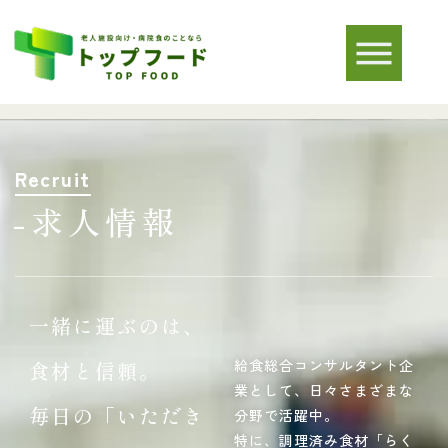
Recruit
-求人情報
一緒に運ぶのは、
給食総合コンサルタント企
食材と信頼。
業として、日々さまざまな
毎日の「いただき
分野で活躍中。
特に、調理済み食材「らく