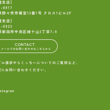
陸支店】
-8817
県野々市市横宮13番1号 クロス1ビル2F
越支店】
-0923
県新潟市中央区姥ケ山3丁目7-9
CONTACT
- メールでのお問い合わせはこちらから
プル請求やらくっちーについてのご質問など、
軽にお問い合わせください。
nstagram