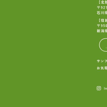
【北
〒921
石川
【信
〒950
新潟
サン
お気
I