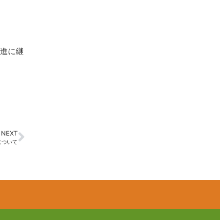
進に継
NEXT
について