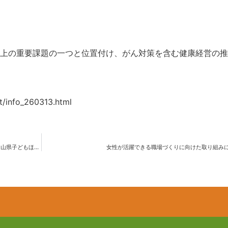
上の重要課題の一つと位置付け、がん対策を含む健康経営の推
t/info_260313.html
令和8年第2回富山県子どもほっとサロンネットワーク交流会【富山県子どもほっとサロンネットワーク】
女性が活躍できる職場づくりに向けた取り組み